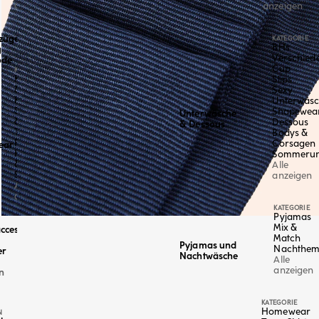
anzeigen
anzeigen
züge
KATEGORIE
BHs
g
Verschied
ode
Cup
KATEGORIE
Kleider
Slips
&
Sexy
Kaftane
Unterwäs
Shirts
Shapewea
Unterwäsche
&
Dessous
& Dessous
Tops
Bodys &
Röcke,
Corsagen
ear
Hosen
Sommerun
&
Alle
Shorts
anzeigen
Alle
anzeigen
KATEGORIE
Pyjamas
Mix &
ccessoires
Match
Pyjamas und
Nachthe
er
Nachtwäsche
Alle
anzeigen
n
KATEGORIE
Homewear
N