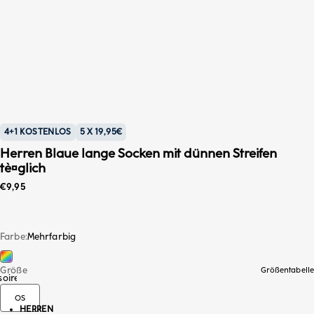
4+1 KOSTENLOS
5 X 19,95€
Herren Blaue lange Socken mit dünnen Streifen
tè¤glich
Sonderpreis
€9,95
Farbe
Mehrfarbig
Mehrfarbig
OS
Größe
Größentabelle
soires
OS
HERREN