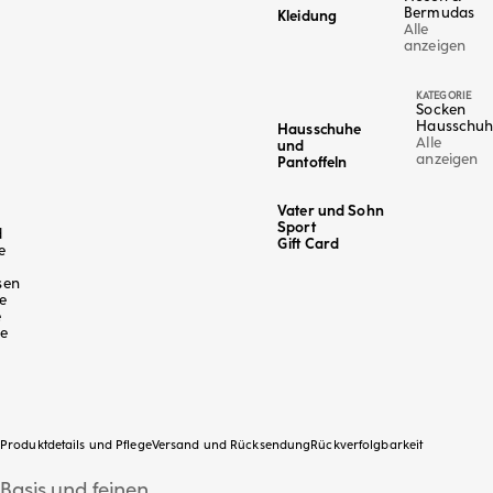
Bermudas
Kleidung
Alle
anzeigen
KATEGORIE
Socken
Hausschuh
Hausschuhe
Alle
und
anzeigen
Pantoffeln
Vater und Sohn
Sport
d
Gift Card
e
sen
e
e
e
Produktdetails und Pflege
Versand und Rücksendung
Rückverfolgbarkeit
Basis und feinen