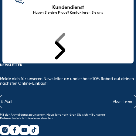
Kundendienst
Haben Sie eine Frage? Kontaktieren Sie uns
Zurück
Weiter
Zum Artikel 1 gehen
Zum Artikel 2 gehen
Zum Artikel 3 gehen
NEWSLETTER
Melde dich für unseren Newsletter an und erhalte 10% Rabatt auf deinen
nächsten Online-Einkauf!
E-Mail
Abonnieren
Mit der Anmeldung zu unserem Newsletter erklären Sie sich mit unserer
Datenschutzrichtlinie
einverstanden.