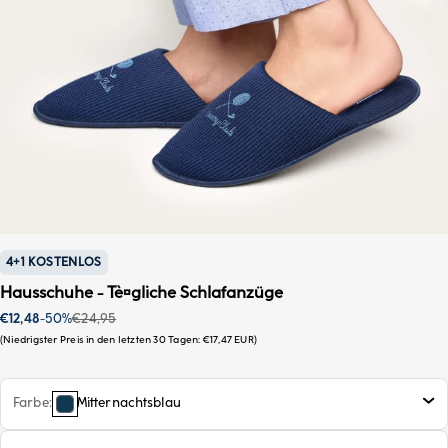
4+1 KOSTENLOS
Hausschuhe - Tè¤gliche Schlafanzüge
Sonderpreis
Regulärer Preis
€12,48
-50%
€24,95
Niedrigster Preis in den letzten 30 Tagen:
€17,47 EUR
Farbe
Mitternachtsblau