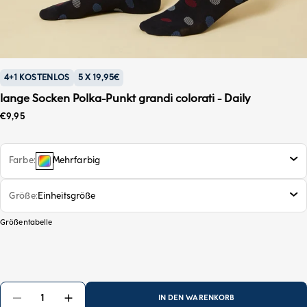
4+1 KOSTENLOS
5 X 19,95€
lange Socken Polka-Punkt grandi colorati - Daily
Sonderpreis
€9,95
Farbe
Mehrfarbig
Größe
Einheitsgröße
Größentabelle
IN DEN WARENKORB