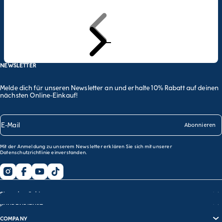
Weiter
Zum Artikel 1 gehen
Zum Artikel 2 gehen
Zum Artikel 3 gehen
NEWSLETTER
Melde dich für unseren Newsletter an und erhalte 10% Rabatt auf deinen
nächsten Online-Einkauf!
E-Mail
Abonnieren
Mit der Anmeldung zu unserem Newsletter erklären Sie sich mit unserer
Datenschutzrichtlinie
einverstanden.
Shopping Guide
KUNDENDIENST
Größentabelle
COMPANY
BH-Guide
Häufig gestellte Fragen (FAQs)