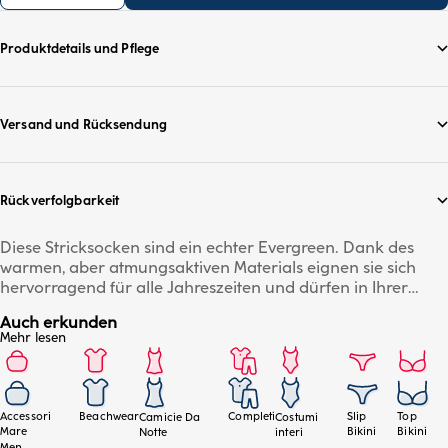
Produktdetails und Pflege
Versand und Rücksendung
Rückverfolgbarkeit
Diese Stricksocken sind ein echter Evergreen. Dank des
warmen, aber atmungsaktiven Materials eignen sie sich
hervorragend für alle Jahreszeiten und dürfen in Ihrer
Garderobe nicht fehlen. Weich in der Passform und immer
Auch erkunden
bequem, können sie je nach Situation mit eleganten oder
Mehr lesen
lè¤ssigen Outfits kombiniert werden. Wè¤hlen Sie die
gepunkteten Versionen, um Ihren Tagen einen Hauch von
Farbe zu verleihen.
Accessori
Beachwear
Completi
Slip
Top
Camicie Da
Costumi
Mare
Bikini
Bikini
Notte
interi
Men