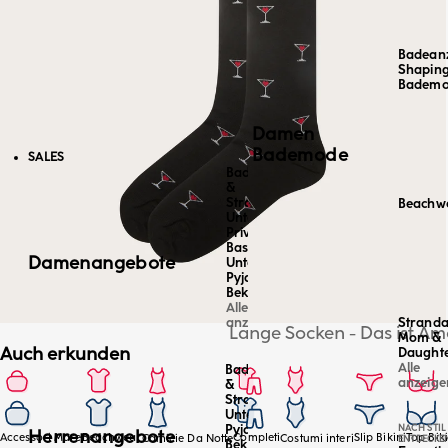
Badean
Shapin
Badem
Damen
Bademode
SALES
Bademode
&
Strandmode
Beachw
Unterwäsche
Privé
Basic
Damenangebote
Unterwäsche
Pyjamas
Bekleidung
Alle
anzeigen
Stranda
Lange Socken - Das ist
Mom &
Auch erkunden
Daught
Alle
Bademode
anzeige
&
Strandmode
Unterwäsche
Pyjamas
NACH STIL
Herrenangebote
Accessori Mare
Beachwear
Completi
Slip Bikini
Top Biki
Camicie Da Notte
Costumi interi
ENTDECKE
Bekleidung