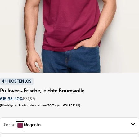
4+1 KOSTENLOS
Pullover - Frische, leichte Baumwolle
Sonderpreis
Regulärer Preis
€15,98
-50%
€31,95
Niedrigster Preis in den letzten 30 Tagen:
€31,95 EUR
Farbe
Magenta