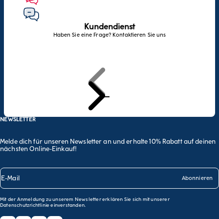
Kundendienst
Haben Sie eine Frage? Kontaktieren Sie uns
Zurück
Weiter
Zum Artikel 1 gehen
Zum Artikel 2 gehen
Zum Artikel 3 gehen
NEWSLETTER
Melde dich für unseren Newsletter an und erhalte 10% Rabatt auf deinen
nächsten Online-Einkauf!
E-Mail
Abonnieren
Mit der Anmeldung zu unserem Newsletter erklären Sie sich mit unserer
Datenschutzrichtlinie
einverstanden.