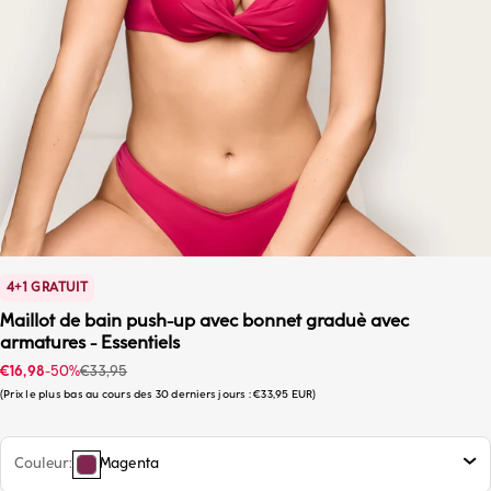
4+1 GRATUIT
Maillot de bain push-up avec bonnet graduè avec
armatures - Essentiels
Prix promotionnel
Prix habituel
€16,98
-50%
€33,95
Prix le plus bas au cours des 30 derniers jours :
€33,95 EUR
Couleur
Magenta