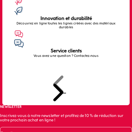
Innovation et durabilité
Découvrez en ligne toutes les lignes créées avec des matériaux
durables
Service clients
Vous avez une question ? Contactez-nous
Précédent
Suivant
Aller à l'article 1
Aller à l'article 2
Aller à l'article 3
NEWSLETTER
Inscrivez-vous à notre newsletter et profitez de 10 % de réduction sur
votre prochain achat en ligne !