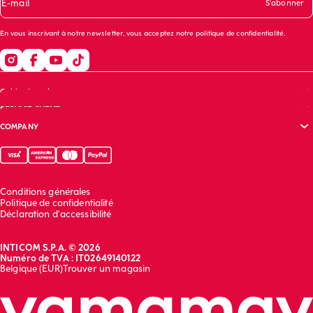
E-mail
S'abonner
En vous inscrivant à notre newsletter, vous acceptez notre
politique de confidentialité
.
Guide shopping
SERVICE CLIENT
Guide des tailles
COMPANY
Guide du soutien-gorge
Questions fréquentes
Entretien des vêtements
Suivez votre commande
Site corporate (English)
Contactez-nous
Rapport de durabilité (English)
Franchising (English)
Conditions générales
Travaille avec nous (English)
Politique de confidentialité
Déclaration d’accessibilité
INTICOM S.P.A. © 2026
Numéro de TVA : IT02649140122
Belgique (EUR)
Trouver un magasin