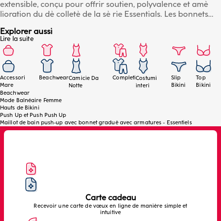
extensible, conçu pour offrir soutien, polyvalence et amè
lioration du dè colletè de la sè rie Essentials. Les bonnets
push-up rembourrè s soulèvent et façonnent la poitrine,
Explorer aussi
tandis que l 'armature interne assure stabilitè et soutien. Les
Lire la suite
bretelles multifonctions rè glables permettent diffè rentes
configurations (classique, croisè e, nouè e au niveau du
cou), s 'adaptant è tous les styles et besoins de confort. Un
vèªtement essentiel et performant, idè al pour toute
Accessori
Beachwear
Completi
Slip
Top
Camicie Da
Costumi
occasion estivale. Dè tails : microfibre douce et rè sistante,
Mare
Bikini
Bikini
Notte
interi
coupes push-up rembourrè es, armature de soutien,
Beachwear
Mode Balnéaire Femme
sangles multifonctions ajustables et ajustement stable et
Hauts de Bikini
modelè . Le mannequin porte la taille 3B.
Push Up et Push Push Up
Maillot de bain push-up avec bonnet graduè avec armatures - Essentiels
Carte cadeau
Recevoir une carte de vœux en ligne de manière simple et
intuitive