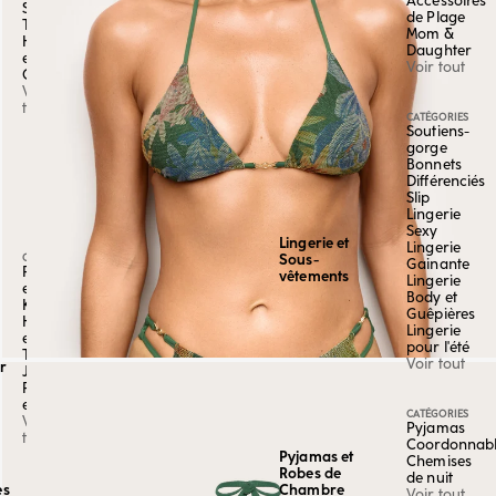
Accessoires
String
de Plage
Taille
Mom &
Haute
Daughter
et
Voir tout
Culottes
Voir
tout
CATÉGORIES
Soutiens-
gorge
Bonnets
Différenciés
Slip
Lingerie
Sexy
Lingerie et
Lingerie
Sous-
CATÉGORIE
Gainante
Robes
vêtements
Lingerie
et
Body et
Kaftans
Guêpières
Hauts
Lingerie
et
pour l'été
Tops
Voir tout
r
Jupes,
Pantalons
et Shorts
CATÉGORIES
Voir
Pyjamas
tout
Coordonnab
Pyjamas et
Chemises
Robes de
de nuit
Chambre
es
Voir tout