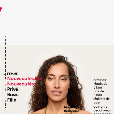
CATÉGORIE
Push
Up
et
Push
Push
Up
Balconnets
Bonnets
Différenciés
FEMME
Bandeaux
Nouveautés Mer
DÉCOUVRIR
Bralette
CATÉGORIE
Triangles
Nouveautés
Hauts de
Voir
Bikini
Privé
tout
Bas de
Basic
Bikini
Maillots de
Fille
CATÉGORIE
bain
Brésilien
gainants
Mode
Slips et
Beachwear
Balnéaire
Tangas