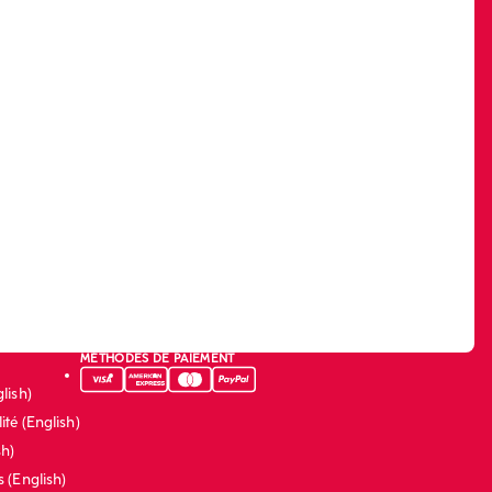
MÉTHODES DE PAIEMENT
lish)
ité (English)
sh)
s (English)