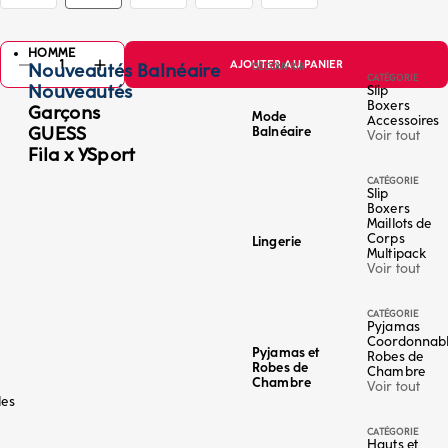
HOMME
AJOUTER AU PANIER
Nouveautés Balnéaire
DÉCOUVRIR
CATÉGORIE
Nouveautés
Slip
Boxers
Garçons
Mode
Accessoires
GUESS
Balnéaire
Voir tout
Fila x YSport
CATÉGORIE
Slip
Boxers
Maillots de
Corps
Lingerie
Multipack
Voir tout
CATÉGORIE
Pyjamas
Coordonnab
Pyjamas et
Robes de
Robes de
Chambre
Chambre
Voir tout
les
CATÉGORIE
Hauts et