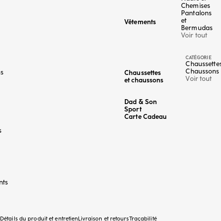
Chemises
Pantalons
et
Vêtements
Bermudas
Voir tout
CATÉGORIE
Chaussette
Chaussons
ns
Chaussettes
Voir tout
et chaussons
Dad & Son
Sport
Carte Cadeau
s
nts
Détails du produit et entretien
Livraison et retours
Traçabilité