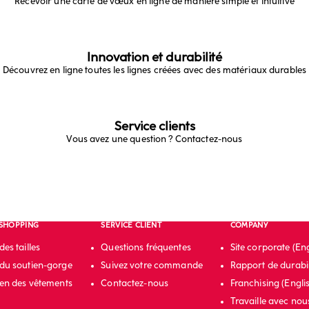
Recevoir une carte de vœux en ligne de manière simple et intuitive
Innovation et durabilité
Découvrez en ligne toutes les lignes créées avec des matériaux durables
Service clients
Vous avez une question ? Contactez-nous
 SHOPPING
SERVICE CLIENT
COMPANY
es tailles
Questions fréquentes
Site corporate (Eng
du soutien-gorge
Suivez votre commande
Rapport de durabil
ien des vêtements
Contactez-nous
Franchising (Engli
Travaille avec nou