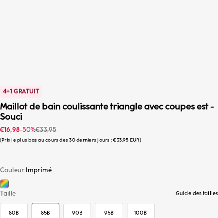
4+1 GRATUIT
Maillot de bain coulissante triangle avec coupes est -
Souci
Prix promotionnel
Prix habituel
€16,98
-50%
€33,95
Prix le plus bas au cours des 30 derniers jours :
€33,95 EUR
Couleur
Imprimé
Imprimé
85B
Taille
Guide des tailles
80B
85B
90B
95B
100B