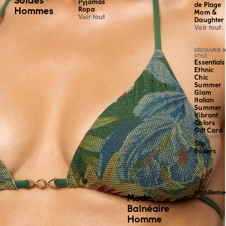
Soldes
Pyjamas
de Plage
Hommes
Ropa
Mom &
Voir tout
Daughter
Voir tout
DÉCOUVRIR P
STYLE
Essentials
Ethnic
Chic
Summer
Glam
Italian
Summer
Vibrant
Colors
Gift Card
DÉCOUVRIR
Slip
Boxers
Habilleme
Mode
Balnéaire
Homme