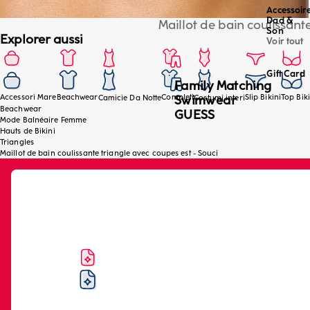
Accessoir
Dad &
Maillot de bain coulissant
Son
Explorer aussi
Voir tout
Gift Card
Family Matching
Accessori Mare
Beachwear
Completi
Slip Bikini
Top Biki
Swimwear
Camicie Da Notte
Costumi interi
Beachwear
GUESS
Mode Balnéaire Femme
Hauts de Bikini
Triangles
Maillot de bain coulissante triangle avec coupes est - Souci