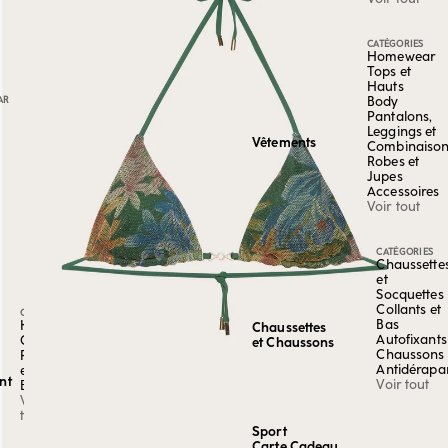
CATÉGORIES
Homewear
Tops et
Hauts
AR
Body
Pantalons,
Leggings et
Vêtements
Combinaiso
Robes et
Jupes
Accessoires
Voir tout
CATÉGORIES
Chaussette
et
Socquettes
Collants et
CATÉGORIE
Bas
Hauts et
Chaussettes
Autofixants
Chemises
et Chaussons
Chaussons
Pantalons
Antidérapa
et
nt
Voir tout
Bermudas
Voir
tout
Sport
Carte Cadeau