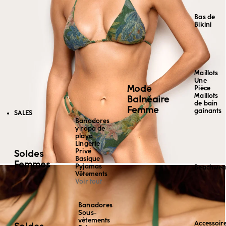
Bas de
Bikini
Maillots
Une
Mode
Pièce
Maillots
Balnéaire
de bain
Femme
gainants
SALES
Bañadores
y ropa de
playa
Lingerie
Privé
Soldes
Basique
Femmes
Pyjamas
Beachwea
Vêtements
Voir tout
Bañadores
Sous-
vêtements
Accessoir