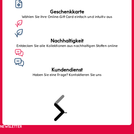
Geschenkkarte
Wählen Sie Ihre Online-Gift Card einfach und intuitiv aus
Nachhaltigkeit
Entdecken Sie alle Kollektionen aus nachhaltigen Stoffen online
Kundendienst
Haben Sie eine Frage? Kontaktieren Sie uns
Zurück
Weiter
Zum Artikel 1 gehen
Zum Artikel 2 gehen
Zum Artikel 3 gehen
NEWSLETTER