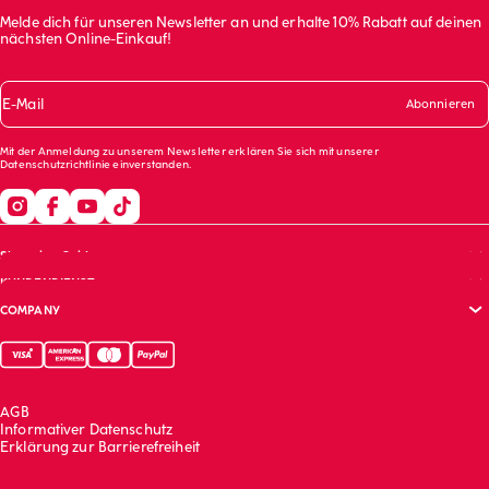
Melde dich für unseren Newsletter an und erhalte 10% Rabatt auf deinen
nächsten Online-Einkauf!
E-Mail
Abonnieren
Mit der Anmeldung zu unserem Newsletter erklären Sie sich mit unserer
Datenschutzrichtlinie
einverstanden.
Shopping Guide
KUNDENDIENST
Größentabelle
COMPANY
BH-Guide
Häufig gestellte Fragen (FAQs)
Bekleidungspflege
Ihre Bestellung folgt
Unternehmenswebsite (English)
Kontaktiere uns
Nachhaltigkeitsbericht (English)
Franchising (English)
AGB
Arbeite mit uns (English)
Informativer Datenschutz
Erklärung zur Barrierefreiheit