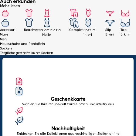
Auch erkunden
Akzenten.
Mehr lesen
Accessori
Beachwear
Completi
Slip
Top
Camicie Da
Costumi
Mare
Bikini
Bikini
Notte
interi
Men
Hausschuhe und Pantoffeln
Socken
Tè¤gliche gestreifte kurze Socken
Geschenkkarte
Wählen Sie Ihre Online-Gift Card einfach und intuitiv aus
Nachhaltigkeit
Entdecken Sie alle Kollektionen aus nachhaltigen Stoffen online