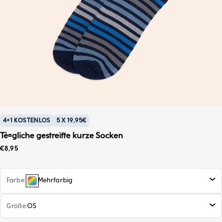
4+1 KOSTENLOS
5 X 19,95€
Tè¤gliche gestreifte kurze Socken
Sonderpreis
€8,95
Farbe
Mehrfarbig
Größe
OS