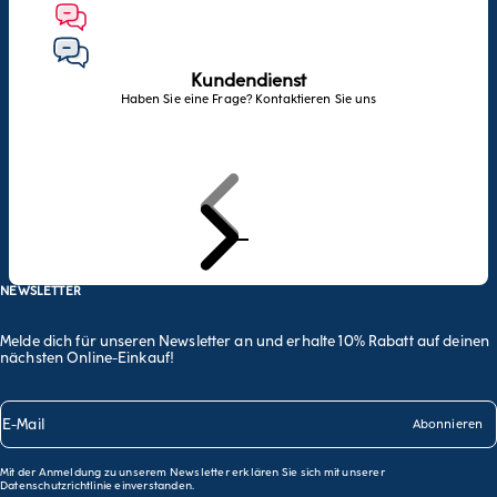
Kundendienst
Haben Sie eine Frage? Kontaktieren Sie uns
Zurück
Weiter
Zum Artikel 1 gehen
Zum Artikel 2 gehen
Zum Artikel 3 gehen
NEWSLETTER
Melde dich für unseren Newsletter an und erhalte 10% Rabatt auf deinen
nächsten Online-Einkauf!
E-Mail
Abonnieren
Mit der Anmeldung zu unserem Newsletter erklären Sie sich mit unserer
Datenschutzrichtlinie
einverstanden.