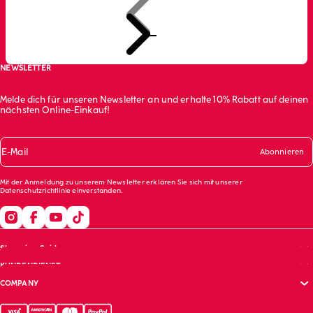
Zum Artikel 1 gehen
Zum Artikel 2 gehen
Zum Artikel 3 gehen
NEWSLETTER
Melde dich für unseren Newsletter an und erhalte 10% Rabatt auf deinen
nächsten Online-Einkauf!
E-Mail
Abonnieren
Mit der Anmeldung zu unserem Newsletter erklären Sie sich mit unserer
Datenschutzrichtlinie
einverstanden.
Shopping Guide
KUNDENDIENST
Größentabelle
COMPANY
BH-Guide
Häufig gestellte Fragen (FAQs)
Bekleidungspflege
Ihre Bestellung folgt
Unternehmenswebsite (English)