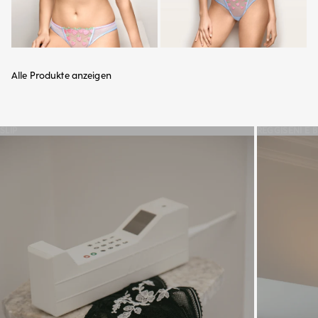
Alle Produkte anzeigen
SLIP
REGGISENI E 