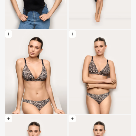
Optionen wählen: Ungefüttertes Dreieck ohne Bügel - Yamamay liebt Guess I
Optionen wählen: Fertigbralette ohne Bügel - Yamamay liebt Guess I