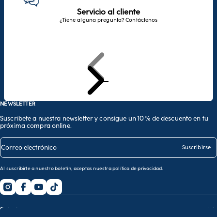
Servicio al cliente
¿Tiene alguna pregunta? Contáctenos
Anterior
Siguiente
Ir al artículo 1
Ir al artículo 2
Ir al artículo 3
NEWSLETTER
Suscríbete a nuestra newsletter y consigue un 10 % de descuento en tu
próxima compra online.
Correo electrónico
Suscribirse
Al suscribirte a nuestro boletín, aceptas nuestra
política de privacidad
.
Guía de compras