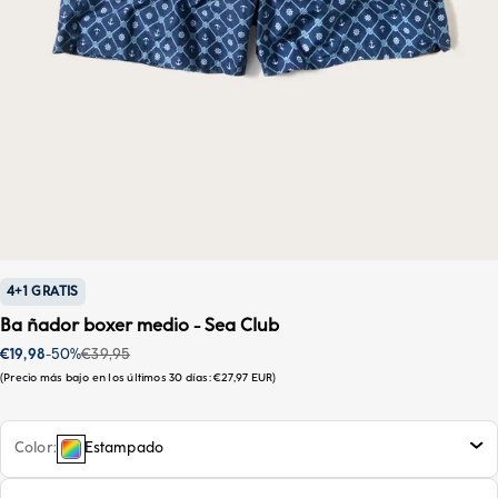
4+1 GRATIS
Ba ñador boxer medio - Sea Club
Precio de oferta
Precio habitual
€19,98
-50%
€39,95
Precio más bajo en los últimos 30 días:
€27,97 EUR
Color
Estampado