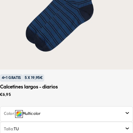
4+1 GRATIS
5 X 19,95€
Calcetines largos - diarios
Precio de oferta
€6,95
Color
Multicolor
Talla
TU