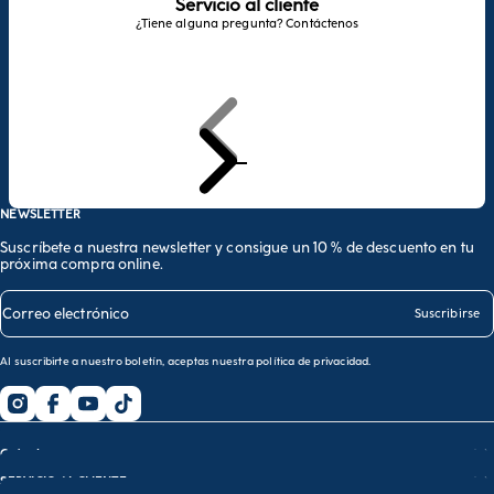
Servicio al cliente
¿Tiene alguna pregunta? Contáctenos
Anterior
Siguiente
Ir al artículo 1
Ir al artículo 2
Ir al artículo 3
NEWSLETTER
Suscríbete a nuestra newsletter y consigue un 10 % de descuento en tu
próxima compra online.
Correo electrónico
Suscribirse
Al suscribirte a nuestro boletín, aceptas nuestra
política de privacidad
.
Guía de compras
SERVICIO AL CLIENTE
Guía de tallas